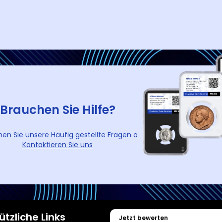
Brauchen Sie Hilfe?
hen Sie unsere
Häufig gestellte Fragen
o
Kontaktieren Sie uns
ützliche Links
Jetzt bewerten