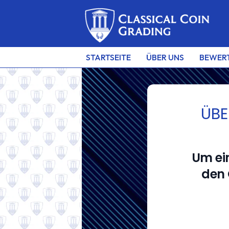
STARTSEITE
ÜBER UNS
BEWER
ÜBE
CLASSICAL COIN G
An European grading service
Um ei
for ancient and world collecti
den 
Submit now