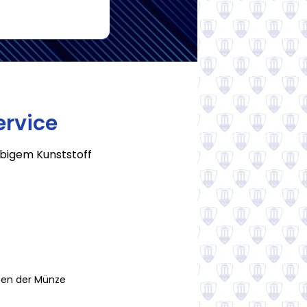
Submit now
ervice
ebigem Kunststoff
onen der Münze