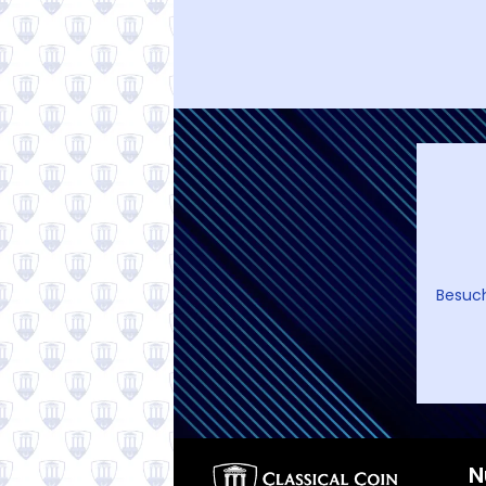
Besuc
N