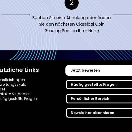
2
Buchen Sie eine Abholung oder finden
Sie den nächsten Classical Coin
Grading Point in Ihrer Nähe
ützliche Links
Jetzt bewerten
enstleistungen
wertungsskala
Häufig gestellte Fragen
eise
ntakte & Händler
ufig gestellte Fragen
Persönlicher Bereich
Newsletter abonnieren