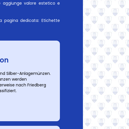
e aggiunge valore estetico e
stra pagina dedicata:
Etichette
ion
und Silber-Anlagemünzen.
nzen werden
erweise nach Friedberg
ssifiziert.