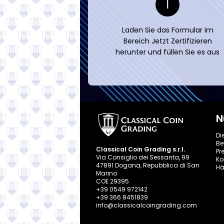
1
Laden Sie das Formular im
Bereich Jetzt Zertifizieren
herunter und füllen Sie es aus
N
Di
Be
Classical Coin Grading s.r.l.
Pr
Via Consiglio dei Sessanta, 99
Ko
47891 Dogana, Repubblica di San
Hä
Marino
COE 29395
+39 0549 972142
+39 366 8451839
info@classicalcoingrading.com