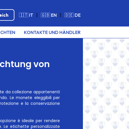
eich
🇮🇹 IT
|
🇬🇧 EN
|
🇩🇪 DE
ICHTEN
KONTAKTE UND HÄNDLER
achtung von
te da collezione appartenenti
do. Le monete eleggibili per
otezione e la conservazione
 opzione è ideale per rendere
e. Le etichette personalizzate