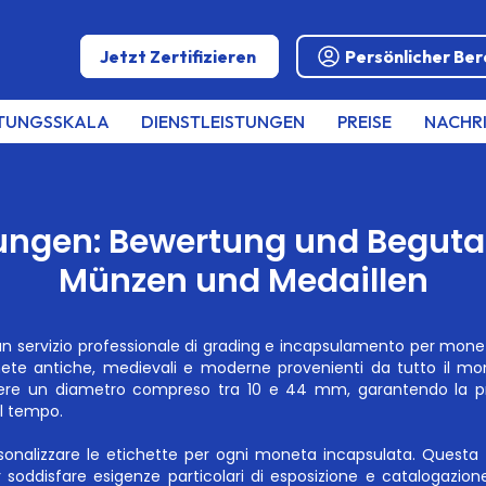
Jetzt Zertifizieren
Persönlicher Ber
TUNGSSKALA
DIENSTLEISTUNGEN
PREISE
NACHR
tungen: Bewertung und Begut
Münzen und Medaillen
 un servizio professionale di grading e incapsulamento per mone
nete antiche, medievali e moderne provenienti da tutto il mon
ere un diametro compreso tra 10 e 44 mm, garantendo la pr
l tempo.
ersonalizzare le etichette per ogni moneta incapsulata. Questa
 soddisfare esigenze particolari di esposizione e catalogazion