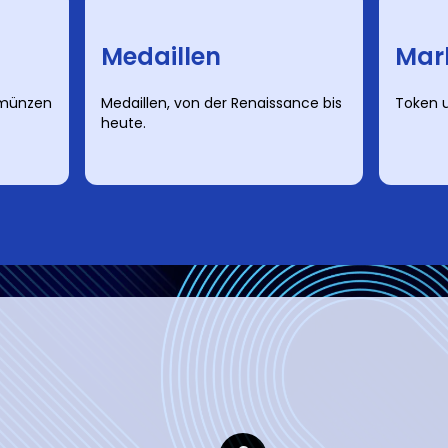
Medaillen
Mar
kmünzen
Medaillen, von der Renaissance bis
Token u
heute.