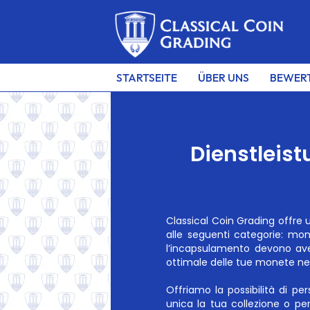
STARTSEITE
ÜBER UNS
BEWER
Dienstleis
Classical Coin Grading offre
alle seguenti categorie: mo
l’incapsulamento devono av
ottimale delle tue monete ne
Offriamo la possibilità di p
unica la tua collezione o per