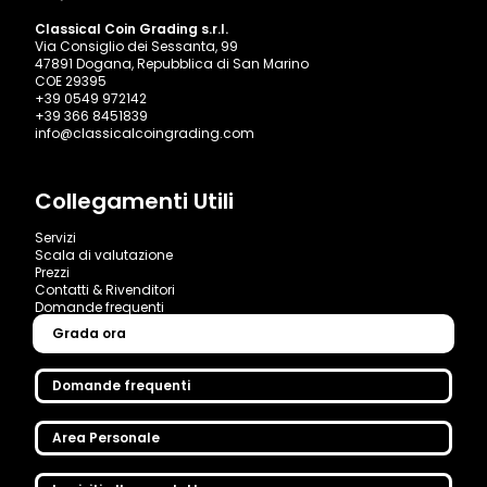
Classical Coin Grading s.r.l.
Via Consiglio dei Sessanta, 99
47891 Dogana, Repubblica di San Marino
COE 29395
+39 0549 972142
+39 366 8451839
info@classicalcoingrading.com
Collegamenti Utili
Servizi
Scala di valutazione
Prezzi
Contatti & Rivenditori
Domande frequenti
Grada ora
Domande frequenti
Area Personale